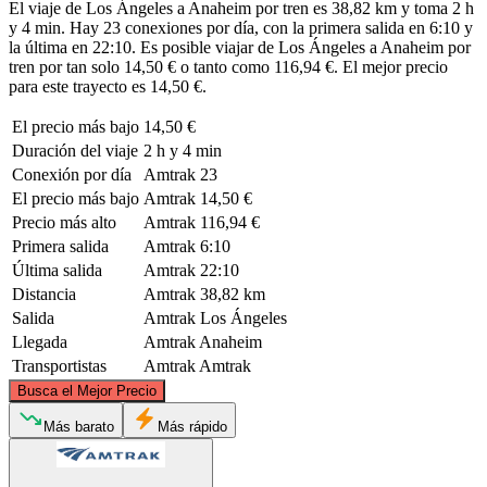
El viaje de Los Ángeles a Anaheim por tren es 38,82 km y toma 2 h
y 4 min. Hay 23 conexiones por día, con la primera salida en 6:10 y
la última en 22:10. Es posible viajar de Los Ángeles a Anaheim por
tren por tan solo 14,50 € o tanto como 116,94 €. El mejor precio
para este trayecto es 14,50 €.
El precio más bajo
14,50 €
Duración del viaje
2 h y 4 min
Conexión por día
Amtrak
23
El precio más bajo
Amtrak
14,50 €
Precio más alto
Amtrak
116,94 €
Primera salida
Amtrak
6:10
Última salida
Amtrak
22:10
Distancia
Amtrak
38,82 km
Salida
Amtrak
Los Ángeles
Llegada
Amtrak
Anaheim
Transportistas
Amtrak
Amtrak
©
CARTO
, ©
OpenStreetMap
contributors
Busca el Mejor Precio
Los Angeles, CA
Más barato
Más rápido