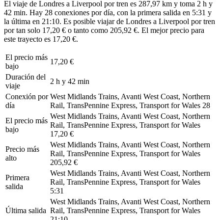
El viaje de Londres a Liverpool por tren es 287,97 km y toma 2 h y
42 min. Hay 28 conexiones por día, con la primera salida en 5:31 y
la última en 21:10. Es posible viajar de Londres a Liverpool por tren
por tan solo 17,20 € o tanto como 205,92 €. El mejor precio para
este trayecto es 17,20 €.
El precio más
17,20 €
bajo
Duración del
2 h y 42 min
viaje
Conexión por
West Midlands Trains, Avanti West Coast, Northern
día
Rail, TransPennine Express, Transport for Wales
28
West Midlands Trains, Avanti West Coast, Northern
El precio más
Rail, TransPennine Express, Transport for Wales
bajo
17,20 €
West Midlands Trains, Avanti West Coast, Northern
Precio más
Rail, TransPennine Express, Transport for Wales
alto
205,92 €
West Midlands Trains, Avanti West Coast, Northern
Primera
Rail, TransPennine Express, Transport for Wales
salida
5:31
West Midlands Trains, Avanti West Coast, Northern
Última salida
Rail, TransPennine Express, Transport for Wales
21:10