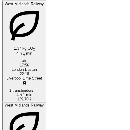
West Midlands Railway
1.37 kg CO
2
4 h 1 min
17:56
London Euston
22:18
Liverpool Lime Street
1 transbordo/s
4 h 1 min
129,70 €
West Midlands Railway