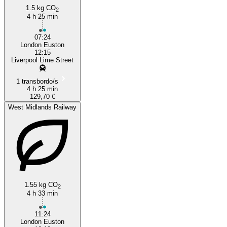
1.5 kg CO
2
4 h 25 min
London
07:24
London Euston
12:15
Liverpool Lime Street
1 transbordo/s
4 h 25 min
129,70 €
West Midlands Railway
1.55 kg CO
2
4 h 33 min
11:24
London Euston