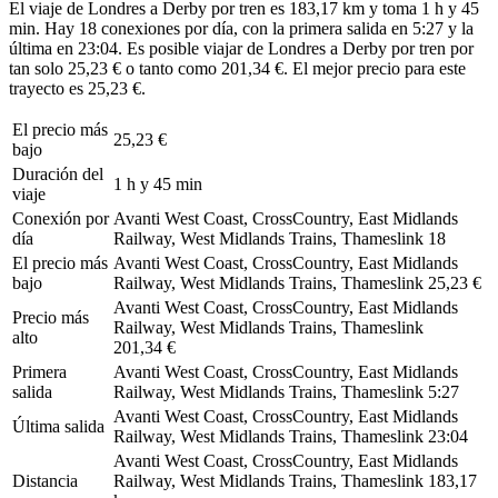
El viaje de Londres a Derby por tren es 183,17 km y toma 1 h y 45
min. Hay 18 conexiones por día, con la primera salida en 5:27 y la
última en 23:04. Es posible viajar de Londres a Derby por tren por
tan solo 25,23 € o tanto como 201,34 €. El mejor precio para este
trayecto es 25,23 €.
El precio más
25,23 €
bajo
Duración del
1 h y 45 min
viaje
Conexión por
Avanti West Coast, CrossCountry, East Midlands
día
Railway, West Midlands Trains, Thameslink
18
El precio más
Avanti West Coast, CrossCountry, East Midlands
bajo
Railway, West Midlands Trains, Thameslink
25,23 €
Avanti West Coast, CrossCountry, East Midlands
Precio más
Railway, West Midlands Trains, Thameslink
alto
201,34 €
Primera
Avanti West Coast, CrossCountry, East Midlands
salida
Railway, West Midlands Trains, Thameslink
5:27
Avanti West Coast, CrossCountry, East Midlands
Última salida
Railway, West Midlands Trains, Thameslink
23:04
Avanti West Coast, CrossCountry, East Midlands
Distancia
Railway, West Midlands Trains, Thameslink
183,17