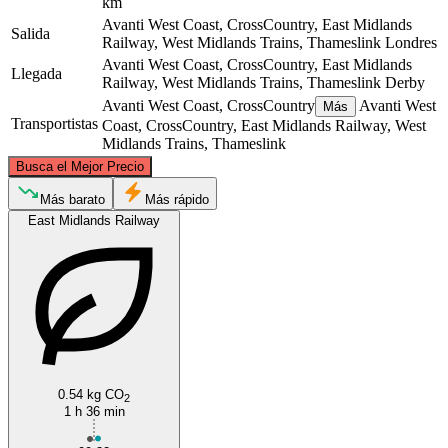
km
Avanti West Coast, CrossCountry, East Midlands
Salida
Railway, West Midlands Trains, Thameslink
Londres
Avanti West Coast, CrossCountry, East Midlands
Llegada
Railway, West Midlands Trains, Thameslink
Derby
Avanti West Coast, CrossCountry
Avanti West
Más
Transportistas
Coast, CrossCountry, East Midlands Railway, West
Midlands Trains, Thameslink
©
CARTO
, ©
OpenStreetMap
contributors
Busca el Mejor Precio
Derby
Más barato
Más rápido
East Midlands Railway
0.54 kg CO
London
2
1 h 36 min