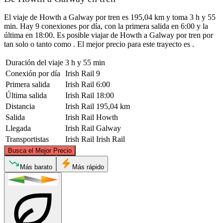
El viaje de Howth a Galway por tren es 195,04 km y toma 3 h y 55
min. Hay 9 conexiones por día, con la primera salida en 6:00 y la
última en 18:00. Es posible viajar de Howth a Galway por tren por
tan solo o tanto como . El mejor precio para este trayecto es .
Duración del viaje
3 h y 55 min
Conexión por día
Irish Rail
9
Primera salida
Irish Rail
6:00
Última salida
Irish Rail
18:00
Distancia
Irish Rail
195,04 km
Salida
Irish Rail
Howth
Llegada
Irish Rail
Galway
Transportistas
Irish Rail
Irish Rail
©
CARTO
, ©
OpenStreetMap
contributors
Busca el Mejor Precio
Más barato
Más rápido
Howth
Galway