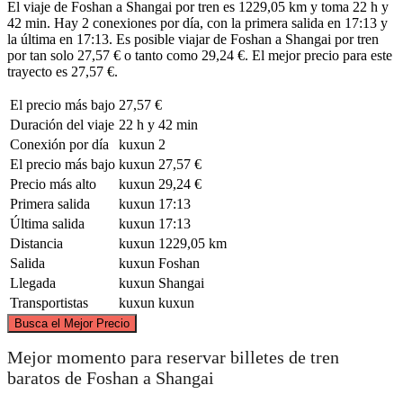
El viaje de Foshan a Shangai por tren es 1229,05 km y toma 22 h y
42 min. Hay 2 conexiones por día, con la primera salida en 17:13 y
la última en 17:13. Es posible viajar de Foshan a Shangai por tren
por tan solo 27,57 € o tanto como 29,24 €. El mejor precio para este
trayecto es 27,57 €.
El precio más bajo
27,57 €
Duración del viaje
22 h y 42 min
Conexión por día
kuxun
2
El precio más bajo
kuxun
27,57 €
Precio más alto
kuxun
29,24 €
Primera salida
kuxun
17:13
Última salida
kuxun
17:13
Distancia
kuxun
1229,05 km
Salida
kuxun
Foshan
Llegada
kuxun
Shangai
Transportistas
kuxun
kuxun
©
CARTO
, ©
OpenStreetMap
contributors
Busca el Mejor Precio
Shanghai
Mejor momento para reservar billetes de tren
baratos de Foshan a Shangai