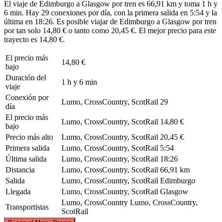
El viaje de Edimburgo a Glasgow por tren es 66,91 km y toma 1 h y
6 min. Hay 29 conexiones por día, con la primera salida en 5:54 y la
última en 18:26. Es posible viajar de Edimburgo a Glasgow por tren
por tan solo 14,80 € o tanto como 20,45 €. El mejor precio para este
trayecto es 14,80 €.
El precio más
14,80 €
bajo
Duración del
1 h y 6 min
viaje
Conexión por
Lumo, CrossCountry, ScotRail
29
día
El precio más
Lumo, CrossCountry, ScotRail
14,80 €
bajo
Precio más alto
Lumo, CrossCountry, ScotRail
20,45 €
Primera salida
Lumo, CrossCountry, ScotRail
5:54
Última salida
Lumo, CrossCountry, ScotRail
18:26
Distancia
Lumo, CrossCountry, ScotRail
66,91 km
Salida
Lumo, CrossCountry, ScotRail
Edimburgo
Llegada
Lumo, CrossCountry, ScotRail
Glasgow
Lumo, CrossCountry
Lumo, CrossCountry,
Transportistas
ScotRail
©
CARTO
, ©
OpenStreetMap
contributors