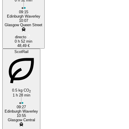
0 h 52 min
09:15
Edinburgh Waverley
10:07
Glasgow Queen Street
directo
0 h 52 min
48,49 €
ScotRail
0.5 kg CO
2
1 h 28 min
09:27
Edinburgh Waverley
10:55
Glasgow Central