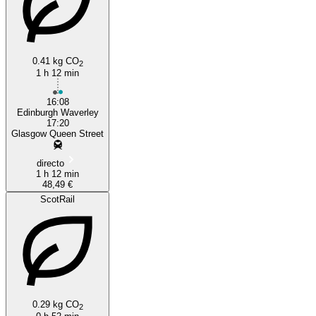
0.41 kg CO
2
1 h 12 min
16:08
Edinburgh Waverley
17:20
Glasgow Queen Street
directo
1 h 12 min
48,49 €
ScotRail
0.29 kg CO
2