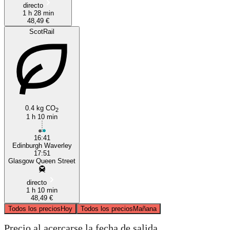
directo
1 h 28 min
48,49 €
ScotRail
0.4 kg CO
2
1 h 10 min
16:41
Edinburgh Waverley
17:51
Glasgow Queen Street
directo
1 h 10 min
48,49 €
Todos los precios
Hoy
Todos los precios
Mañana
Precio al acercarse la fecha de salida