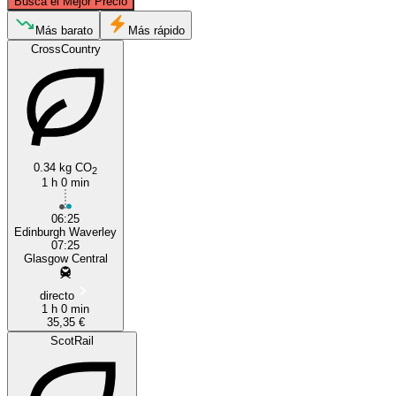
Busca el Mejor Precio
Más barato
Más rápido
CrossCountry
Edinburgh
Glasgow
0.34 kg CO
2
1 h 0 min
06:25
Edinburgh Waverley
07:25
Glasgow Central
directo
1 h 0 min
35,35 €
ScotRail