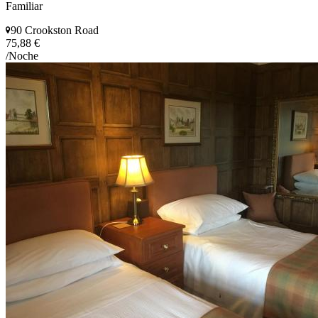
Familiar
90 Crookston Road
75,88 €
/Noche