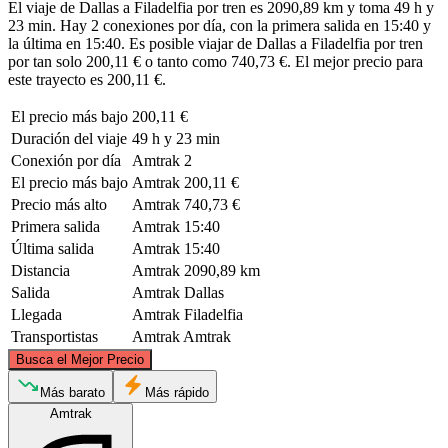
El viaje de Dallas a Filadelfia por tren es 2090,89 km y toma 49 h y
23 min. Hay 2 conexiones por día, con la primera salida en 15:40 y
la última en 15:40. Es posible viajar de Dallas a Filadelfia por tren
por tan solo 200,11 € o tanto como 740,73 €. El mejor precio para
este trayecto es 200,11 €.
El precio más bajo
200,11 €
Duración del viaje
49 h y 23 min
Conexión por día
Amtrak
2
El precio más bajo
Amtrak
200,11 €
Precio más alto
Amtrak
740,73 €
Primera salida
Amtrak
15:40
Última salida
Amtrak
15:40
Distancia
Amtrak
2090,89 km
Salida
Amtrak
Dallas
Llegada
Amtrak
Filadelfia
Transportistas
Amtrak
Amtrak
©
CARTO
, ©
OpenStreetMap
contributors
Busca el Mejor Precio
Más barato
Más rápido
Amtrak
Philadelphia, PA