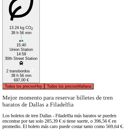
13.24 kg CO
2
Dallas, TX
38 h 56 min
15:40
Union Station
14:59
30th Street Station
2 transbordos
38 h 56 min
697,00 €
Todos los precios
Hoy
Todos los precios
Mañana
Mejor momento para reservar billetes de tren
baratos de Dallas a Filadelfia
Los boletos de tren Dallas - Filadelfia más baratos se pueden
encontrar por tan solo 285,39 € si tiene suerte, o 396,56 € en
promedio. El boleto más caro puede costar tanto como 569,64 €.