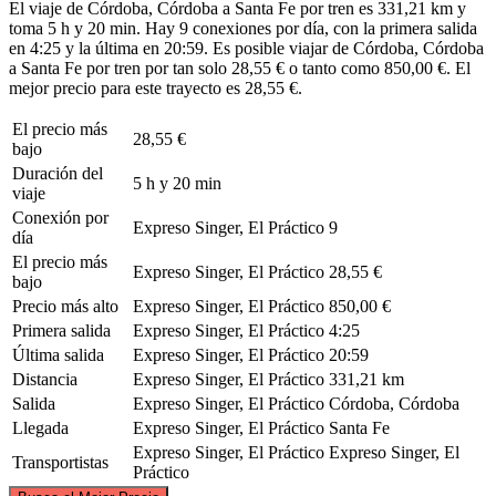
El viaje de Córdoba, Córdoba a Santa Fe por tren es 331,21 km y
toma 5 h y 20 min. Hay 9 conexiones por día, con la primera salida
en 4:25 y la última en 20:59. Es posible viajar de Córdoba, Córdoba
a Santa Fe por tren por tan solo 28,55 € o tanto como 850,00 €. El
mejor precio para este trayecto es 28,55 €.
El precio más
28,55 €
bajo
Duración del
5 h y 20 min
viaje
Conexión por
Expreso Singer, El Práctico
9
día
El precio más
Expreso Singer, El Práctico
28,55 €
bajo
Precio más alto
Expreso Singer, El Práctico
850,00 €
Primera salida
Expreso Singer, El Práctico
4:25
Última salida
Expreso Singer, El Práctico
20:59
Distancia
Expreso Singer, El Práctico
331,21 km
Salida
Expreso Singer, El Práctico
Córdoba, Córdoba
Llegada
Expreso Singer, El Práctico
Santa Fe
Expreso Singer, El Práctico
Expreso Singer, El
Transportistas
Práctico
©
CARTO
, ©
OpenStreetMap
contributors