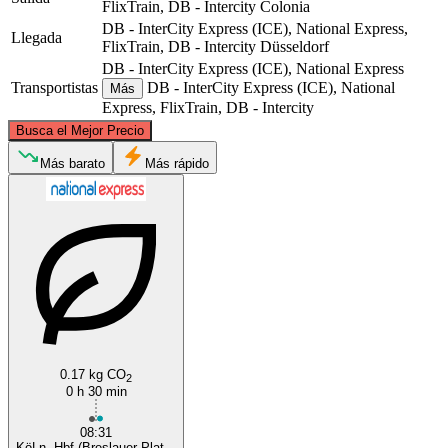
FlixTrain, DB - Intercity
Colonia
DB - InterCity Express (ICE), National Express,
Llegada
FlixTrain, DB - Intercity
Düsseldorf
DB - InterCity Express (ICE), National Express
Transportistas
DB - InterCity Express (ICE), National
Más
Express, FlixTrain, DB - Intercity
©
CARTO
, ©
OpenStreetMap
contributors
Busca el Mejor Precio
Düsseldorf
Más barato
Más rápido
Cologne
0.17 kg CO
2
0 h 30 min
08:31
KöLn, Hbf (Breslauer Plat...