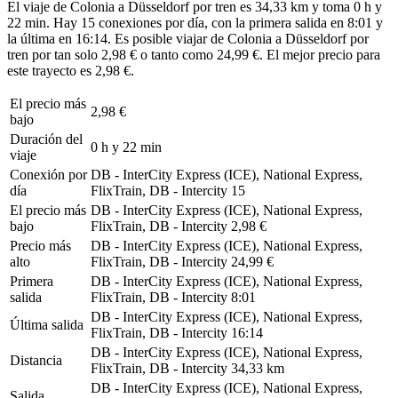
El viaje de Colonia a Düsseldorf por tren es 34,33 km y toma 0 h y
22 min. Hay 15 conexiones por día, con la primera salida en 8:01 y
la última en 16:14. Es posible viajar de Colonia a Düsseldorf por
tren por tan solo 2,98 € o tanto como 24,99 €. El mejor precio para
este trayecto es 2,98 €.
El precio más
2,98 €
bajo
Duración del
0 h y 22 min
viaje
Conexión por
DB - InterCity Express (ICE), National Express,
día
FlixTrain, DB - Intercity
15
El precio más
DB - InterCity Express (ICE), National Express,
bajo
FlixTrain, DB - Intercity
2,98 €
Precio más
DB - InterCity Express (ICE), National Express,
alto
FlixTrain, DB - Intercity
24,99 €
Primera
DB - InterCity Express (ICE), National Express,
salida
FlixTrain, DB - Intercity
8:01
DB - InterCity Express (ICE), National Express,
Última salida
FlixTrain, DB - Intercity
16:14
DB - InterCity Express (ICE), National Express,
Distancia
FlixTrain, DB - Intercity
34,33 km
DB - InterCity Express (ICE), National Express,
Salida