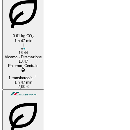
Castellammare del Golfo
0.61 kg CO
2
1 h 47 min
16:44
Alcamo - Diramazione
18:47
Palermo, Centrale
1 transbordo/s
1 h 47 min
7,90 €