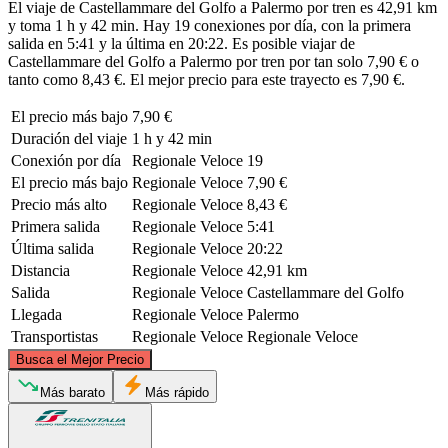
El viaje de Castellammare del Golfo a Palermo por tren es 42,91 km
y toma 1 h y 42 min. Hay 19 conexiones por día, con la primera
salida en 5:41 y la última en 20:22. Es posible viajar de
Castellammare del Golfo a Palermo por tren por tan solo 7,90 € o
tanto como 8,43 €. El mejor precio para este trayecto es 7,90 €.
El precio más bajo
7,90 €
Duración del viaje
1 h y 42 min
Conexión por día
Regionale Veloce
19
El precio más bajo
Regionale Veloce
7,90 €
Precio más alto
Regionale Veloce
8,43 €
Primera salida
Regionale Veloce
5:41
Última salida
Regionale Veloce
20:22
Distancia
Regionale Veloce
42,91 km
Salida
Regionale Veloce
Castellammare del Golfo
Llegada
Regionale Veloce
Palermo
Transportistas
Regionale Veloce
Regionale Veloce
©
CARTO
, ©
OpenStreetMap
contributors
Busca el Mejor Precio
Más barato
Más rápido
Palermo