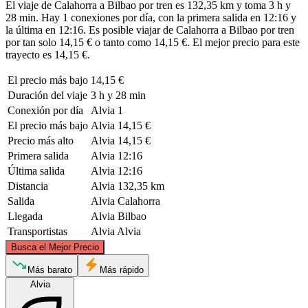
El viaje de Calahorra a Bilbao por tren es 132,35 km y toma 3 h y
28 min. Hay 1 conexiones por día, con la primera salida en 12:16 y
la última en 12:16. Es posible viajar de Calahorra a Bilbao por tren
por tan solo 14,15 € o tanto como 14,15 €. El mejor precio para este
trayecto es 14,15 €.
El precio más bajo
14,15 €
Duración del viaje
3 h y 28 min
Conexión por día
Alvia
1
El precio más bajo
Alvia
14,15 €
Precio más alto
Alvia
14,15 €
Primera salida
Alvia
12:16
Última salida
Alvia
12:16
Distancia
Alvia
132,35 km
Salida
Alvia
Calahorra
Llegada
Alvia
Bilbao
Transportistas
Alvia
Alvia
©
CARTO
, ©
OpenStreetMap
contributors
Busca el Mejor Precio
Bilbao
Más barato
Más rápido
Alvia