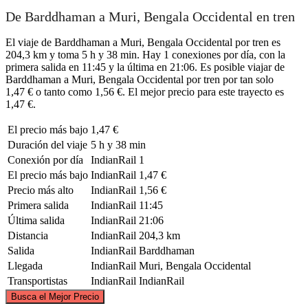
De Barddhaman a Muri, Bengala Occidental en tren
El viaje de Barddhaman a Muri, Bengala Occidental por tren es
204,3 km y toma 5 h y 38 min. Hay 1 conexiones por día, con la
primera salida en 11:45 y la última en 21:06. Es posible viajar de
Barddhaman a Muri, Bengala Occidental por tren por tan solo
1,47 € o tanto como 1,56 €. El mejor precio para este trayecto es
1,47 €.
El precio más bajo
1,47 €
Duración del viaje
5 h y 38 min
Conexión por día
IndianRail
1
El precio más bajo
IndianRail
1,47 €
Precio más alto
IndianRail
1,56 €
Primera salida
IndianRail
11:45
Última salida
IndianRail
21:06
Distancia
IndianRail
204,3 km
Salida
IndianRail
Barddhaman
Llegada
IndianRail
Muri, Bengala Occidental
Transportistas
IndianRail
IndianRail
©
CARTO
, ©
OpenStreetMap
contributors
Busca el Mejor Precio