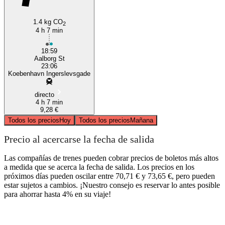
1.4 kg CO
2
4 h 7 min
18:59
Aalborg St
23:06
Koebenhavn Ingerslevsgade
directo
4 h 7 min
9,28 €
Todos los precios
Hoy
Todos los precios
Mañana
Precio al acercarse la fecha de salida
Las compañías de trenes pueden cobrar precios de boletos más altos
a medida que se acerca la fecha de salida. Los precios en los
próximos días pueden oscilar entre 70,71 € y 73,65 €, pero pueden
estar sujetos a cambios. ¡Nuestro consejo es reservar lo antes posible
para ahorrar hasta 4% en su viaje!