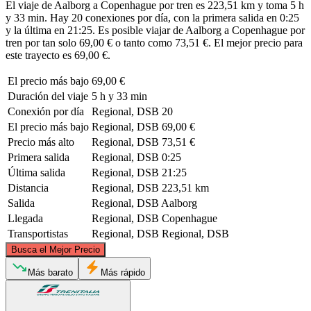
El viaje de Aalborg a Copenhague por tren es 223,51 km y toma 5 h
y 33 min. Hay 20 conexiones por día, con la primera salida en 0:25
y la última en 21:25. Es posible viajar de Aalborg a Copenhague por
tren por tan solo 69,00 € o tanto como 73,51 €. El mejor precio para
este trayecto es 69,00 €.
El precio más bajo
69,00 €
Duración del viaje
5 h y 33 min
Conexión por día
Regional, DSB
20
El precio más bajo
Regional, DSB
69,00 €
Precio más alto
Regional, DSB
73,51 €
Primera salida
Regional, DSB
0:25
Última salida
Regional, DSB
21:25
Distancia
Regional, DSB
223,51 km
Salida
Regional, DSB
Aalborg
Llegada
Regional, DSB
Copenhague
Transportistas
Regional, DSB
Regional, DSB
©
CARTO
, ©
OpenStreetMap
contributors
Busca el Mejor Precio
Aalborg
Más barato
Más rápido