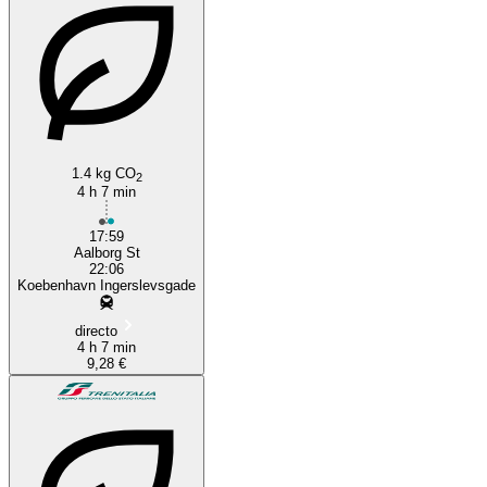
Copenhagen
1.4 kg CO
2
4 h 7 min
17:59
Aalborg St
22:06
Koebenhavn Ingerslevsgade
directo
4 h 7 min
9,28 €