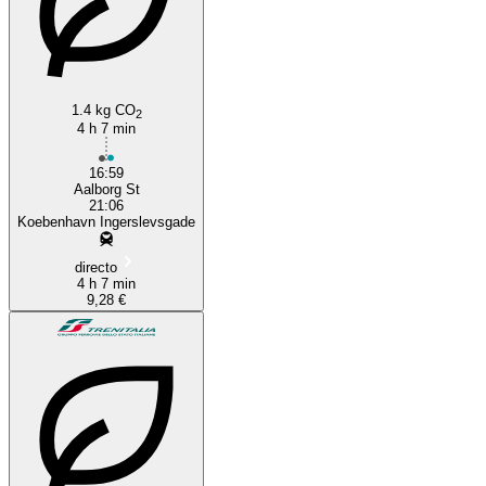
1.4 kg CO
2
4 h 7 min
16:59
Aalborg St
21:06
Koebenhavn Ingerslevsgade
directo
4 h 7 min
9,28 €