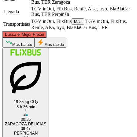
Bus, TER
Zaragoza
TGV inOui, FlixBus, Renfe, Alsa, Iryo, BlaBlaCar
Llegada
Bus, TER
Perpiñán
TGV inOui, FlixBus
TGV inOui, FlixBus,
Más
Transportistas
Renfe, Alsa, Iryo, BlaBlaCar Bus, TER
©
CARTO
, ©
OpenStreetMap
contributors
Busca el Mejor Precio
Más barato
Más rápido
Perpignan
Saragossa
19.35 kg CO
2
8 h 36 min
00:35
ZARAGOZA DELICIAS
09:47
PERPIGNAN