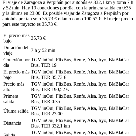
El viaje de Zaragoza a Perpiñán por autobús es 332,1 km y toma 7 h
y 52 min. Hay 19 conexiones por día, con la primera salida en 0:35
y la última en 23:00. Es posible viajar de Zaragoza a Perpiñán por
autobús por tan solo 35,73 € o tanto como 190,52 €. El mejor precio
para este trayecto es 35,73 €.
El precio más
35,73 €
bajo
Duración del
7 h y 52 min
viaje
Conexión por
TGV inOui, FlixBus, Renfe, Alsa, Iryo, BlaBlaCar
día
Bus, TER
19
El precio más
TGV inOui, FlixBus, Renfe, Alsa, Iryo, BlaBlaCar
bajo
Bus, TER
35,73 €
Precio más
TGV inOui, FlixBus, Renfe, Alsa, Iryo, BlaBlaCar
alto
Bus, TER
190,52 €
Primera
TGV inOui, FlixBus, Renfe, Alsa, Iryo, BlaBlaCar
salida
Bus, TER
0:35
TGV inOui, FlixBus, Renfe, Alsa, Iryo, BlaBlaCar
Última salida
Bus, TER
23:00
TGV inOui, FlixBus, Renfe, Alsa, Iryo, BlaBlaCar
Distancia
Bus, TER
332,1 km
TGV inOui, FlixBus, Renfe, Alsa, Iryo, BlaBlaCar
Salida