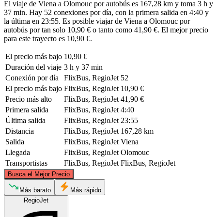
El viaje de Viena a Olomouc por autobús es 167,28 km y toma 3 h y
37 min. Hay 52 conexiones por día, con la primera salida en 4:40 y
la última en 23:55. Es posible viajar de Viena a Olomouc por
autobús por tan solo 10,90 € o tanto como 41,90 €. El mejor precio
para este trayecto es 10,90 €.
El precio más bajo
10,90 €
Duración del viaje
3 h y 37 min
Conexión por día
FlixBus, RegioJet
52
El precio más bajo
FlixBus, RegioJet
10,90 €
Precio más alto
FlixBus, RegioJet
41,90 €
Primera salida
FlixBus, RegioJet
4:40
Última salida
FlixBus, RegioJet
23:55
Distancia
FlixBus, RegioJet
167,28 km
Salida
FlixBus, RegioJet
Viena
Llegada
FlixBus, RegioJet
Olomouc
Transportistas
FlixBus, RegioJet
FlixBus, RegioJet
©
CARTO
, ©
OpenStreetMap
contributors
Busca el Mejor Precio
Olomouc
Más barato
Más rápido
RegioJet