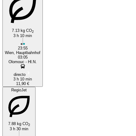
7.13 kg CO
2
3 h 10 min
Vienna
23:55
Wien, Hauptbahnhof
03:05
Olomouc - Hl.N.
directo
3 h 10 min
11,90 €
RegioJet
7.88 kg CO
2
3 h 30 min