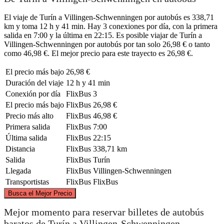
El viaje de Turín a Villingen-Schwenningen por autobús es 338,71
km y toma 12 h y 41 min. Hay 3 conexiones por día, con la primera
salida en 7:00 y la última en 22:15. Es posible viajar de Turín a
Villingen-Schwenningen por autobús por tan solo 26,98 € o tanto
como 46,98 €. El mejor precio para este trayecto es 26,98 €.
El precio más bajo
26,98 €
Duración del viaje
12 h y 41 min
Conexión por día
FlixBus
3
El precio más bajo
FlixBus
26,98 €
Precio más alto
FlixBus
46,98 €
Primera salida
FlixBus
7:00
Última salida
FlixBus
22:15
Distancia
FlixBus
338,71 km
Salida
FlixBus
Turín
Llegada
FlixBus
Villingen-Schwenningen
Transportistas
FlixBus
FlixBus
©
CARTO
, ©
OpenStreetMap
contributors
Busca el Mejor Precio
Villingen-Schwenningen
Mejor momento para reservar billetes de autobús
baratos de Turín a Villingen-Schwenningen