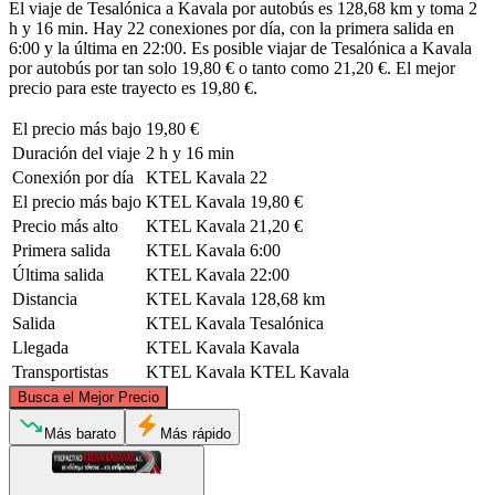
El viaje de Tesalónica a Kavala por autobús es 128,68 km y toma 2
h y 16 min. Hay 22 conexiones por día, con la primera salida en
6:00 y la última en 22:00. Es posible viajar de Tesalónica a Kavala
por autobús por tan solo 19,80 € o tanto como 21,20 €. El mejor
precio para este trayecto es 19,80 €.
El precio más bajo
19,80 €
Duración del viaje
2 h y 16 min
Conexión por día
KTEL Kavala
22
El precio más bajo
KTEL Kavala
19,80 €
Precio más alto
KTEL Kavala
21,20 €
Primera salida
KTEL Kavala
6:00
Última salida
KTEL Kavala
22:00
Distancia
KTEL Kavala
128,68 km
Salida
KTEL Kavala
Tesalónica
Llegada
KTEL Kavala
Kavala
Transportistas
KTEL Kavala
KTEL Kavala
©
CARTO
, ©
OpenStreetMap
contributors
Busca el Mejor Precio
Más barato
Más rápido
Kavala