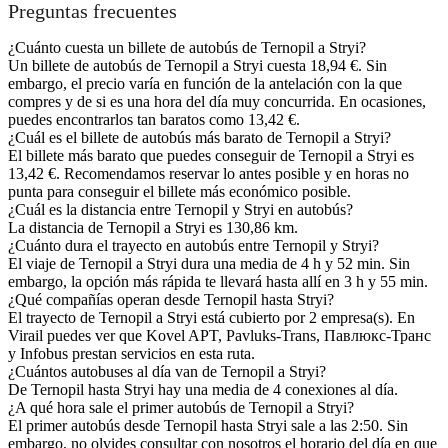
Preguntas frecuentes
¿Cuánto cuesta un billete de autobús de Ternopil a Stryi?
Un billete de autobús de Ternopil a Stryi cuesta 18,94 €. Sin
embargo, el precio varía en función de la antelación con la que
compres y de si es una hora del día muy concurrida. En ocasiones,
puedes encontrarlos tan baratos como 13,42 €.
¿Cuál es el billete de autobús más barato de Ternopil a Stryi?
El billete más barato que puedes conseguir de Ternopil a Stryi es
13,42 €. Recomendamos reservar lo antes posible y en horas no
punta para conseguir el billete más económico posible.
¿Cuál es la distancia entre Ternopil y Stryi en autobús?
La distancia de Ternopil a Stryi es 130,86 km.
¿Cuánto dura el trayecto en autobús entre Ternopil y Stryi?
El viaje de Ternopil a Stryi dura una media de 4 h y 52 min. Sin
embargo, la opción más rápida te llevará hasta allí en 3 h y 55 min.
¿Qué compañías operan desde Ternopil hasta Stryi?
El trayecto de Ternopil a Stryi está cubierto por 2 empresa(s). En
Virail puedes ver que Kovel APT, Pavluks-Trans, Павлюкс-Транс
y Infobus prestan servicios en esta ruta.
¿Cuántos autobuses al día van de Ternopil a Stryi?
De Ternopil hasta Stryi hay una media de 4 conexiones al día.
¿A qué hora sale el primer autobús de Ternopil a Stryi?
El primer autobús desde Ternopil hasta Stryi sale a las 2:50. Sin
embargo, no olvides consultar con nosotros el horario del día en que