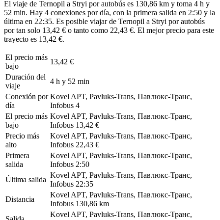
El viaje de Ternopil a Stryi por autobús es 130,86 km y toma 4 h y
52 min. Hay 4 conexiones por día, con la primera salida en 2:50 y la
última en 22:35. Es posible viajar de Ternopil a Stryi por autobús
por tan solo 13,42 € o tanto como 22,43 €. El mejor precio para este
trayecto es 13,42 €.
El precio más
13,42 €
bajo
Duración del
4 h y 52 min
viaje
Conexión por
Kovel APT, Pavluks-Trans, Павлюкс-Транс,
día
Infobus
4
El precio más
Kovel APT, Pavluks-Trans, Павлюкс-Транс,
bajo
Infobus
13,42 €
Precio más
Kovel APT, Pavluks-Trans, Павлюкс-Транс,
alto
Infobus
22,43 €
Primera
Kovel APT, Pavluks-Trans, Павлюкс-Транс,
salida
Infobus
2:50
Kovel APT, Pavluks-Trans, Павлюкс-Транс,
Última salida
Infobus
22:35
Kovel APT, Pavluks-Trans, Павлюкс-Транс,
Distancia
Infobus
130,86 km
Kovel APT, Pavluks-Trans, Павлюкс-Транс,
Salida