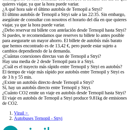
quieres viajar, ya que la hora puede variar.
¿A qué hora sale el último autobús de Ternopil a Stryi?
El último autobús de Ternopil a Stryi sale a las 22:35. Sin embargo,
asegúrate de consultar con nosotros el horario del día en que quieres
viajar, ya que la hora puede variar.
¿Debo reservar mi billete con antelación desde Ternopil hasta Stryi?
Si puedes, te recomendamos que reserves tu billete lo antes posible
para asegurarte un mayor ahorro. El billete de autobús más barato
que hemos encontrado es de 13,42 €, pero puede estar sujeto a
cambios dependiendo de la demanda.
¿Cuántas conexiones directas van de Ternopil a Stryi?
Hay una media de 2 desde Ternopil para ir a Stryi.
¿Cuál es el trayecto más rápido entre Ternopil y Stryi en autobús?
El tiempo de viaje más rápido por autobús entre Ternopil y Stryi es
de 3 h y 55 min.
¿Existe un autobús directo desde Ternopil a Stryi?
Sí, hay un autobús directo entre Ternopil y Stryi.
¿Cuánto CO2 emite un viaje en autobús desde Ternopil hasta Stryi?
El viaje en autobús de Ternopil a Stryi produce 9.81kg de emisiones
de CO2.
Virail
>
Autobuses Ternopil - Stryi