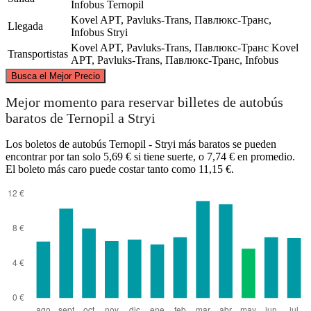
Infobus
Ternopil
Kovel APT, Pavluks-Trans, Павлюкс-Транс,
Llegada
Infobus
Stryi
Kovel APT, Pavluks-Trans, Павлюкс-Транс
Kovel
Transportistas
APT, Pavluks-Trans, Павлюкс-Транс, Infobus
©
CARTO
, ©
OpenStreetMap
contributors
Busca el Mejor Precio
Mejor momento para reservar billetes de autobús
baratos de Ternopil a Stryi
Ternopil
Los boletos de autobús Ternopil - Stryi más baratos se pueden
encontrar por tan solo 5,69 € si tiene suerte, o 7,74 € en promedio.
El boleto más caro puede costar tanto como 11,15 €.
Stryi