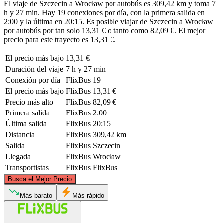
El viaje de Szczecin a Wrocław por autobús es 309,42 km y toma 7
h y 27 min. Hay 19 conexiones por día, con la primera salida en
2:00 y la última en 20:15. Es posible viajar de Szczecin a Wrocław
por autobús por tan solo 13,31 € o tanto como 82,09 €. El mejor
precio para este trayecto es 13,31 €.
El precio más bajo
13,31 €
Duración del viaje
7 h y 27 min
Conexión por día
FlixBus
19
El precio más bajo
FlixBus
13,31 €
Precio más alto
FlixBus
82,09 €
Primera salida
FlixBus
2:00
Última salida
FlixBus
20:15
Distancia
FlixBus
309,42 km
Salida
FlixBus
Szczecin
Llegada
FlixBus
Wrocław
Transportistas
FlixBus
FlixBus
©
CARTO
, ©
OpenStreetMap
contributors
Busca el Mejor Precio
Szczecin
Más barato
Más rápido