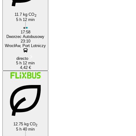
11.7 kg CO
2
5 h 12 min
17:58
Dworzec Autobusowy
23:10
WrocłAw, Port Lotniczy
directo
5 h 12 min
4,42 €
12.75 kg CO
2
5 h 40 min