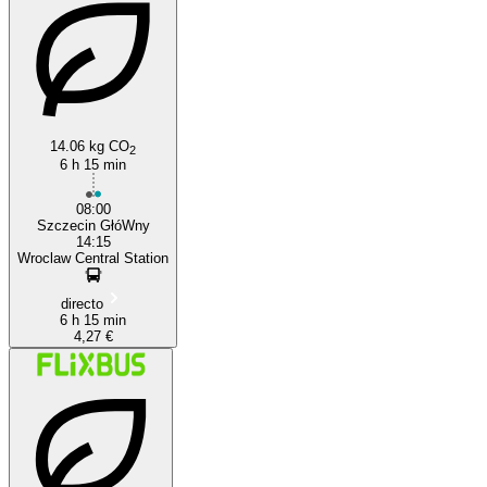
14.06 kg CO
2
Wrocław
6 h 15 min
08:00
Szczecin GłóWny
14:15
Wroclaw Central Station
directo
6 h 15 min
4,27 €