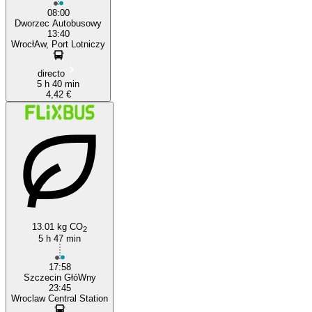
08:00
Dworzec Autobusowy
13:40
WrocłAw, Port Lotniczy
directo
5 h 40 min
4,42 €
13.01 kg CO
2
5 h 47 min
17:58
Szczecin GłóWny
23:45
Wroclaw Central Station