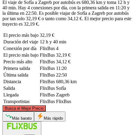
El viaje de Sofía a Zagreb por autobús es 680,36 km y toma 12 h y
40 min. Hay 4 conexiones por día, con la primera salida en 11:20 y
la última en 22:50. Es posible viajar de Sofía a Zagreb por autobús
por tan solo 32,19 € o tanto como 34,12 €. El mejor precio para este
trayecto es 32,19 €.
El precio más bajo
32,19 €
Duración del viaje
12 h y 40 min
Conexión por día
FlixBus
4
El precio más bajo
FlixBus
32,19 €
Precio más alto
FlixBus
34,12 €
Primera salida
FlixBus
11:20
Última salida
FlixBus
22:50
Distancia
FlixBus
680,36 km
Salida
FlixBus
Sofía
Llegada
FlixBus
Zagreb
Transportistas
FlixBus
FlixBus
©
CARTO
, ©
OpenStreetMap
contributors
Busca el Mejor Precio
Zagreb
Más barato
Más rápido