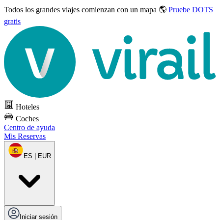
Todos los grandes viajes
comienzan con un mapa 🌎
Pruebe DOTS
gratis
Hoteles
Coches
Centro de ayuda
Mis Reservas
ES | EUR
Iniciar sesión