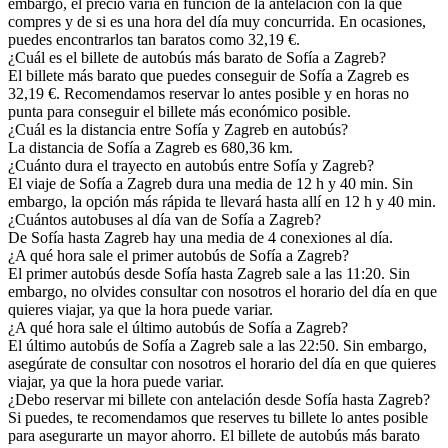
embargo, el precio varía en función de la antelación con la que
compres y de si es una hora del día muy concurrida. En ocasiones,
puedes encontrarlos tan baratos como 32,19 €.
¿Cuál es el billete de autobús más barato de Sofía a Zagreb?
El billete más barato que puedes conseguir de Sofía a Zagreb es
32,19 €. Recomendamos reservar lo antes posible y en horas no
punta para conseguir el billete más económico posible.
¿Cuál es la distancia entre Sofía y Zagreb en autobús?
La distancia de Sofía a Zagreb es 680,36 km.
¿Cuánto dura el trayecto en autobús entre Sofía y Zagreb?
El viaje de Sofía a Zagreb dura una media de 12 h y 40 min. Sin
embargo, la opción más rápida te llevará hasta allí en 12 h y 40 min.
¿Cuántos autobuses al día van de Sofía a Zagreb?
De Sofía hasta Zagreb hay una media de 4 conexiones al día.
¿A qué hora sale el primer autobús de Sofía a Zagreb?
El primer autobús desde Sofía hasta Zagreb sale a las 11:20. Sin
embargo, no olvides consultar con nosotros el horario del día en que
quieres viajar, ya que la hora puede variar.
¿A qué hora sale el último autobús de Sofía a Zagreb?
El último autobús de Sofía a Zagreb sale a las 22:50. Sin embargo,
asegúrate de consultar con nosotros el horario del día en que quieres
viajar, ya que la hora puede variar.
¿Debo reservar mi billete con antelación desde Sofía hasta Zagreb?
Si puedes, te recomendamos que reserves tu billete lo antes posible
para asegurarte un mayor ahorro. El billete de autobús más barato