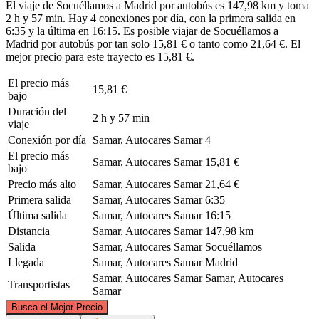
El viaje de Socuéllamos a Madrid por autobús es 147,98 km y toma
2 h y 57 min. Hay 4 conexiones por día, con la primera salida en
6:35 y la última en 16:15. Es posible viajar de Socuéllamos a
Madrid por autobús por tan solo 15,81 € o tanto como 21,64 €. El
mejor precio para este trayecto es 15,81 €.
El precio más
15,81 €
bajo
Duración del
2 h y 57 min
viaje
Conexión por día
Samar, Autocares Samar
4
El precio más
Samar, Autocares Samar
15,81 €
bajo
Precio más alto
Samar, Autocares Samar
21,64 €
Primera salida
Samar, Autocares Samar
6:35
Última salida
Samar, Autocares Samar
16:15
Distancia
Samar, Autocares Samar
147,98 km
Salida
Samar, Autocares Samar
Socuéllamos
Llegada
Samar, Autocares Samar
Madrid
Samar, Autocares Samar
Samar, Autocares
Transportistas
Samar
©
CARTO
, ©
OpenStreetMap
contributors
Busca el Mejor Precio