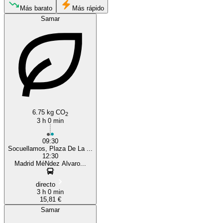
Madrid
Más barato
Más rápido
Samar
Socuéllamos
6.75 kg CO
2
3 h 0 min
09:30
Socuellamos, Plaza De La ...
12:30
Madrid MéNdez Alvaro...
directo
3 h 0 min
15,81 €
Samar