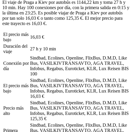
El viaje de Praga a Kiev por autobús es 1144,22 km y toma 27 h y
10 min. Hay 100 conexiones por día, con la primera salida en 0:15 y
la última en 23:25. Es posible viajar de Praga a Kiev por autobús
por tan solo 16,03 € o tanto como 125,35 €. El mejor precio para
este trayecto es 16,03 €.
El precio más
16,03 €
bajo
Duración del
27 h y 10 min
viaje
Sindbad, Ecolines, Openline, FlixBus, D.M.D, Like
Conexión por
Bus, VASILKIVTRANSAVTO, AGA TRAVEL,
día
Infobus, Regabus, Euroticket, KLR, Lux Reisen BIS
100
Sindbad, Ecolines, Openline, FlixBus, D.M.D, Like
El precio más
Bus, VASILKIVTRANSAVTO, AGA TRAVEL,
bajo
Infobus, Regabus, Euroticket, KLR, Lux Reisen BIS
16,03 €
Sindbad, Ecolines, Openline, FlixBus, D.M.D, Like
Precio más
Bus, VASILKIVTRANSAVTO, AGA TRAVEL,
alto
Infobus, Regabus, Euroticket, KLR, Lux Reisen BIS
125,35 €
Sindbad, Ecolines, Openline, FlixBus, D.M.D, Like
Primera
Bus, VASILKIVTRANSAVTO, AGA TRAVEL,