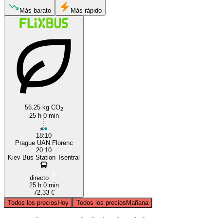
Más barato
Más rápido
Kyiv
Prague
56.25 kg CO
2
25 h 0 min
18:10
Prague UAN Florenc
20:10
Kiev Bus Station Tsentral
directo
25 h 0 min
72,33 €
Todos los precios
Hoy
Todos los precios
Mañana