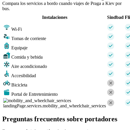
Compara los servicios a bordo cuando viajes de Praga a Kiev por
bus.
Instalaciones
Sindbad
Fl
Wi-Fi
Tomas de corriente
Equipaje
Comida y bebida
Aire acondicionado
Accesibilidad
Bicicleta
Portal de Entretenimiento
landingPage.services.mobility_and_wheelchair_services
Preguntas frecuentes sobre portadores