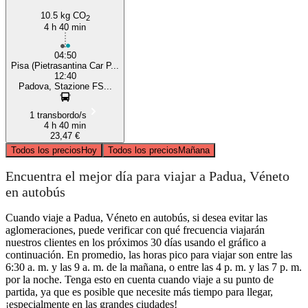
10.5 kg CO
2
4 h 40 min
04:50
Pisa (Pietrasantina Car P...
12:40
Padova, Stazione FS...
1 transbordo/s
4 h 40 min
23,47 €
Todos los precios
Hoy
Todos los precios
Mañana
Encuentra el mejor día para viajar a Padua, Véneto
en autobús
Cuando viaje a Padua, Véneto en autobús, si desea evitar las
aglomeraciones, puede verificar con qué frecuencia viajarán
nuestros clientes en los próximos 30 días usando el gráfico a
continuación. En promedio, las horas pico para viajar son entre las
6:30 a. m. y las 9 a. m. de la mañana, o entre las 4 p. m. y las 7 p. m.
por la noche. Tenga esto en cuenta cuando viaje a su punto de
partida, ya que es posible que necesite más tiempo para llegar,
¡especialmente en las grandes ciudades!