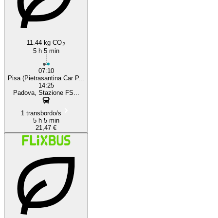
11.44 kg CO
2
5 h 5 min
07:10
Pisa (Pietrasantina Car P...
14:25
Padova, Stazione FS...
1 transbordo/s
5 h 5 min
21,47 €