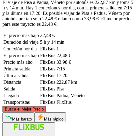
El viaje de Pisa a Padua, Véneto por autobús es 222,87 km y toma 5
h y 14 min. Hay 1 conexiones por día, con la primera salida en 7:15
y la última en 17:20. Es posible viajar de Pisa a Padua, Véneto por
autobús por tan solo 22,48 € o tanto como 33,98 €. El mejor precio
para este trayecto es 22,48 €.
El precio más bajo
22,48 €
Duración del viaje
5 h y 14 min
Conexión por día
FlixBus
1
El precio más bajo
FlixBus
22,48 €
Precio más alto
FlixBus
33,98 €
Primera salida
FlixBus
7:15
Última salida
FlixBus
17:20
Distancia
FlixBus
222,87 km
Salida
FlixBus
Pisa
Llegada
FlixBus
Padua, Véneto
Transportistas
FlixBus
FlixBus
©
CARTO
, ©
OpenStreetMap
contributors
Busca el Mejor Precio
Padua
Más barato
Más rápido