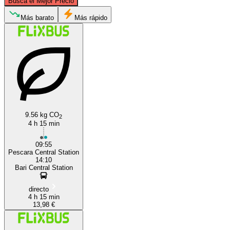
Busca el Mejor Precio
Pescara
Más barato
Más rápido
9.56 kg CO
2
Bari
4 h 15 min
09:55
Pescara Central Station
14:10
Bari Central Station
directo
4 h 15 min
13,98 €