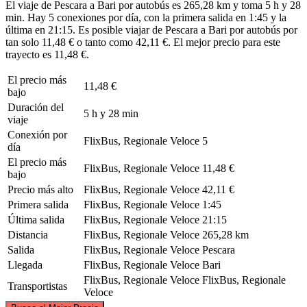
El viaje de Pescara a Bari por autobús es 265,28 km y toma 5 h y 28
min. Hay 5 conexiones por día, con la primera salida en 1:45 y la
última en 21:15. Es posible viajar de Pescara a Bari por autobús por
tan solo 11,48 € o tanto como 42,11 €. El mejor precio para este
trayecto es 11,48 €.
El precio más
11,48 €
bajo
Duración del
5 h y 28 min
viaje
Conexión por
FlixBus, Regionale Veloce
5
día
El precio más
FlixBus, Regionale Veloce
11,48 €
bajo
Precio más alto
FlixBus, Regionale Veloce
42,11 €
Primera salida
FlixBus, Regionale Veloce
1:45
Última salida
FlixBus, Regionale Veloce
21:15
Distancia
FlixBus, Regionale Veloce
265,28 km
Salida
FlixBus, Regionale Veloce
Pescara
Llegada
FlixBus, Regionale Veloce
Bari
FlixBus, Regionale Veloce
FlixBus, Regionale
Transportistas
Veloce
©
CARTO
, ©
OpenStreetMap
contributors