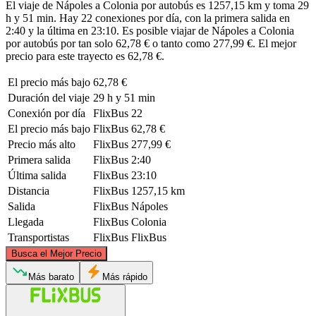
El viaje de Nápoles a Colonia por autobús es 1257,15 km y toma 29
h y 51 min. Hay 22 conexiones por día, con la primera salida en
2:40 y la última en 23:10. Es posible viajar de Nápoles a Colonia
por autobús por tan solo 62,78 € o tanto como 277,99 €. El mejor
precio para este trayecto es 62,78 €.
El precio más bajo
62,78 €
Duración del viaje
29 h y 51 min
Conexión por día
FlixBus
22
El precio más bajo
FlixBus
62,78 €
Precio más alto
FlixBus
277,99 €
Primera salida
FlixBus
2:40
Última salida
FlixBus
23:10
Distancia
FlixBus
1257,15 km
Salida
FlixBus
Nápoles
Llegada
FlixBus
Colonia
Transportistas
FlixBus
FlixBus
©
CARTO
, ©
OpenStreetMap
contributors
Busca el Mejor Precio
Cologne
Más barato
Más rápido