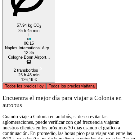
57.94 kg CO
2
25 h 45 min
06:15
Naples International Airp...
12:35
Cologne Bonn Airport...
2 transbordos
25 h 45 min
126,19 €
Todos los precios
Hoy
Todos los precios
Mañana
Encuentra el mejor día para viajar a Colonia en
autobús
Cuando viaje a Colonia en autobús, si desea evitar las
aglomeraciones, puede verificar con qué frecuencia viajarán
nuestros clientes en los próximos 30 días usando el gráfico a
continuación. En promedio, las horas pico para viajar son entre las
6:30 a. m. y las 9 a. m. de la mañana, o entre las 4 p. m. y las 7 p. m.