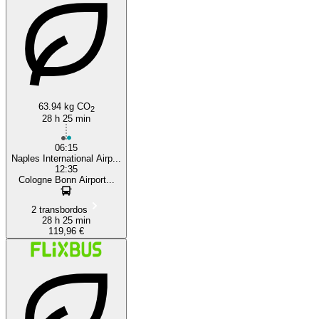
Naples
63.94 kg CO
2
28 h 25 min
06:15
Naples International Airp...
12:35
Cologne Bonn Airport...
2 transbordos
28 h 25 min
119,96 €