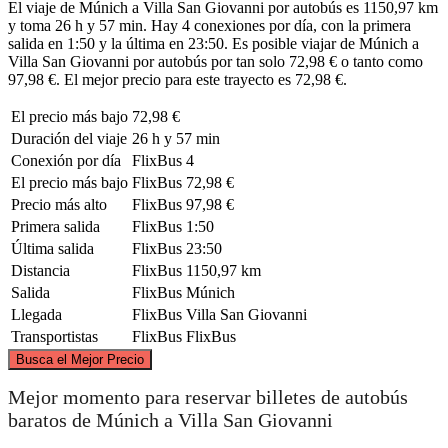
El viaje de Múnich a Villa San Giovanni por autobús es 1150,97 km
y toma 26 h y 57 min. Hay 4 conexiones por día, con la primera
salida en 1:50 y la última en 23:50. Es posible viajar de Múnich a
Villa San Giovanni por autobús por tan solo 72,98 € o tanto como
97,98 €. El mejor precio para este trayecto es 72,98 €.
El precio más bajo
72,98 €
Duración del viaje
26 h y 57 min
Conexión por día
FlixBus
4
El precio más bajo
FlixBus
72,98 €
Precio más alto
FlixBus
97,98 €
Primera salida
FlixBus
1:50
Última salida
FlixBus
23:50
Distancia
FlixBus
1150,97 km
Salida
FlixBus
Múnich
Llegada
FlixBus
Villa San Giovanni
Transportistas
FlixBus
FlixBus
©
CARTO
, ©
OpenStreetMap
contributors
Busca el Mejor Precio
Munich
Mejor momento para reservar billetes de autobús
baratos de Múnich a Villa San Giovanni