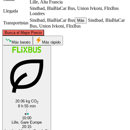
Lille, Alta Francia
Sindbad, BlaBlaCar Bus, Union Ivkoni, FlixBus
Llegada
Londres
Sindbad, BlaBlaCar Bus
Sindbad, BlaBlaCar
Más
Transportistas
Bus, Union Ivkoni, FlixBus
©
CARTO
, ©
OpenStreetMap
contributors
Busca el Mejor Precio
Más barato
Más rápido
London
Lille
20.06 kg CO
2
8 h 55 min
10:00
Lille, Gare Europe
20:15