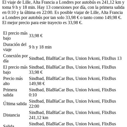
El viaje de Lille, Alta Francia a Londres por autobús es 241,12 km y
toma 9 h y 18 min. Hay 13 conexiones por día, con la primera salida
en 0:10 y la última en 22:00. Es posible viajar de Lille, Alta Francia
a Londres por autobús por tan solo 33,98 € o tanto como 149,98 €.
El mejor precio para este trayecto es 33,98 €.
El precio más
33,98 €
bajo
Duración del
9 h y 18 min
viaje
Conexión por
Sindbad, BlaBlaCar Bus, Union Ivkoni, FlixBus
13
día
El precio más
Sindbad, BlaBlaCar Bus, Union Ivkoni, FlixBus
bajo
33,98 €
Precio más
Sindbad, BlaBlaCar Bus, Union Ivkoni, FlixBus
alto
149,98 €
Primera
Sindbad, BlaBlaCar Bus, Union Ivkoni, FlixBus
salida
0:10
Sindbad, BlaBlaCar Bus, Union Ivkoni, FlixBus
Última salida
22:00
Sindbad, BlaBlaCar Bus, Union Ivkoni, FlixBus
Distancia
241,12 km
Sindbad, BlaBlaCar Bus, Union Ivkoni, FlixBus
Salida