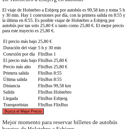
El viaje de Holstebro a Esbjerg por autobús es 99,58 km y toma 5 h
y 30 min. Hay 1 conexiones por día, con la primera salida en 8:55 y
la última en 8:55. Es posible viajar de Holstebro a Esbjerg por
autobús por tan solo 25,80 € o tanto como 25,80 €. El mejor precio
para este trayecto es 25,80 €.
El precio más bajo
25,80 €
Duración del viaje
5 h y 30 min
Conexión por día
FlixBus
1
El precio más bajo
FlixBus
25,80 €
Precio más alto
FlixBus
25,80 €
Primera salida
FlixBus
8:55
Última salida
FlixBus
8:55
Distancia
FlixBus
99,58 km
Salida
FlixBus
Holstebro
Llegada
FlixBus
Esbjerg
Transportistas
FlixBus
FlixBus
©
CARTO
, ©
OpenStreetMap
contributors
Busca el Mejor Precio
Holstebro
Mejor momento para reservar billetes de autobús
baratos de Holstebro a Esbjerg