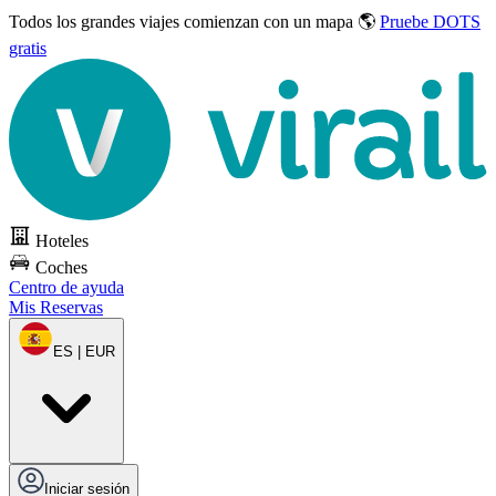
Todos los grandes viajes
comienzan con un mapa 🌎
Pruebe DOTS
gratis
Hoteles
Coches
Centro de ayuda
Mis Reservas
ES | EUR
Iniciar sesión