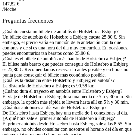
147,82 €
/Noche
Preguntas frecuentes
¿Cuánto cuesta un billete de autobús de Holstebro a Esbjerg?
Un billete de autobús de Holstebro a Esbjerg cuesta 25,80 €. Sin
embargo, el precio varía en función de la antelación con la que
compres y de si es una hora del día muy concurrida. En ocasiones,
puedes encontrarlos tan baratos como 25,80 €.
¿Cuál es el billete de autobús más barato de Holstebro a Esbjerg?
El billete más barato que puedes conseguir de Holstebro a Esbjerg
es 25,80 €. Recomendamos reservar lo antes posible y en horas no
punta para conseguir el billete más económico posible.
¿Cuál es la distancia entre Holstebro y Esbjerg en autobús?
La distancia de Holstebro a Esbjerg es 99,58 km.
¿Cuánto dura el trayecto en autobús entre Holstebro y Esbjerg?
El viaje de Holstebro a Esbjerg dura una media de 5 h y 30 min. Sin
embargo, la opción más rápida te llevará hasta allí en 5 h y 30 min.
¿Cuántos autobuses al día van de Holstebro a Esbjerg?
De Holstebro hasta Esbjerg hay una media de 1 conexiones al día.
¿A qué hora sale el primer autobús de Holstebro a Esbjerg?
El primer autobús desde Holstebro hasta Esbjerg sale a las 8:55. Sin
embargo, no olvides consultar con nosotros el horario del día en que
quieres viajar, ya que la hora puede variar.