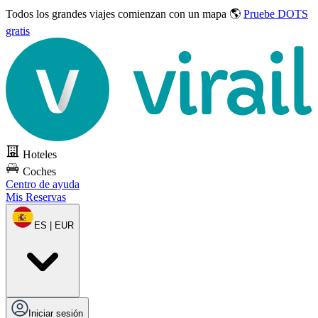
Todos los grandes viajes
comienzan con un mapa 🌎
Pruebe DOTS
gratis
Hoteles
Coches
Centro de ayuda
Mis Reservas
ES | EUR
Iniciar sesión