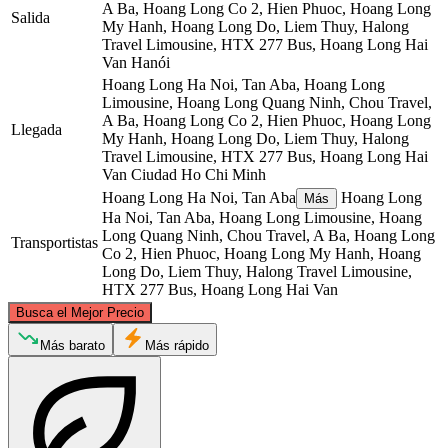
A Ba, Hoang Long Co 2, Hien Phuoc, Hoang Long
Salida
My Hanh, Hoang Long Do, Liem Thuy, Halong
Travel Limousine, HTX 277 Bus, Hoang Long Hai
Van
Hanói
Hoang Long Ha Noi, Tan Aba, Hoang Long
Limousine, Hoang Long Quang Ninh, Chou Travel,
A Ba, Hoang Long Co 2, Hien Phuoc, Hoang Long
Llegada
My Hanh, Hoang Long Do, Liem Thuy, Halong
Travel Limousine, HTX 277 Bus, Hoang Long Hai
Van
Ciudad Ho Chi Minh
Hoang Long Ha Noi, Tan Aba
Hoang Long
Más
Ha Noi, Tan Aba, Hoang Long Limousine, Hoang
Long Quang Ninh, Chou Travel, A Ba, Hoang Long
Transportistas
Co 2, Hien Phuoc, Hoang Long My Hanh, Hoang
Long Do, Liem Thuy, Halong Travel Limousine,
HTX 277 Bus, Hoang Long Hai Van
©
CARTO
, ©
OpenStreetMap
contributors
Busca el Mejor Precio
Hanoi
Más barato
Más rápido