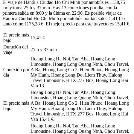
El viaje de Hanói a Ciudad Ho Chi Minh por autobús es 1138,75
km y toma 25 h y 37 min. Hay 13 conexiones por día, con la
primera salida en 8:00 y la última en 22:00. Es posible viajar de
Hanói a Ciudad Ho Chi Minh por autobús por tan solo 15,41 € o
tanto como 1175,28 €. El mejor precio para este trayecto es 15,41 €.
El precio más
15,41 €
bajo
Duración del
25 h y 37 min
viaje
Hoang Long Ha Noi, Tan Aba, Hoang Long
Limousine, Hoang Long Quang Ninh, Chou Travel,
Conexión por
A Ba, Hoang Long Co 2, Hien Phuoc, Hoang Long
día
My Hanh, Hoang Long Do, Liem Thuy, Halong
Travel Limousine, HTX 277 Bus, Hoang Long Hai
Van
13
Hoang Long Ha Noi, Tan Aba, Hoang Long
Limousine, Hoang Long Quang Ninh, Chou Travel,
El precio más
A Ba, Hoang Long Co 2, Hien Phuoc, Hoang Long
bajo
My Hanh, Hoang Long Do, Liem Thuy, Halong
Travel Limousine, HTX 277 Bus, Hoang Long Hai
Van
15,41 €
Hoang Long Ha Noi, Tan Aba, Hoang Long
Limousine, Hoang Long Quang Ninh, Chou Travel,