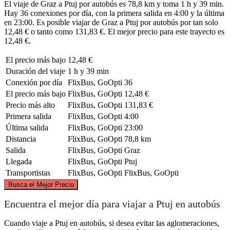
El viaje de Graz a Ptuj por autobús es 78,8 km y toma 1 h y 39 min.
Hay 36 conexiones por día, con la primera salida en 4:00 y la última
en 23:00. Es posible viajar de Graz a Ptuj por autobús por tan solo
12,48 € o tanto como 131,83 €. El mejor precio para este trayecto es
12,48 €.
El precio más bajo
12,48 €
Duración del viaje
1 h y 39 min
Conexión por día
FlixBus, GoOpti
36
El precio más bajo
FlixBus, GoOpti
12,48 €
Precio más alto
FlixBus, GoOpti
131,83 €
Primera salida
FlixBus, GoOpti
4:00
Última salida
FlixBus, GoOpti
23:00
Distancia
FlixBus, GoOpti
78,8 km
Salida
FlixBus, GoOpti
Graz
Llegada
FlixBus, GoOpti
Ptuj
Transportistas
FlixBus, GoOpti
FlixBus, GoOpti
©
CARTO
, ©
OpenStreetMap
contributors
Busca el Mejor Precio
Graz
Encuentra el mejor día para viajar a Ptuj en autobús
Cuando viaje a Ptuj en autobús, si desea evitar las aglomeraciones,