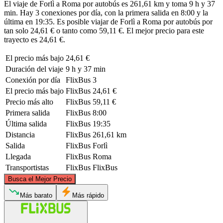
El viaje de Forlì a Roma por autobús es 261,61 km y toma 9 h y 37
min. Hay 3 conexiones por día, con la primera salida en 8:00 y la
última en 19:35. Es posible viajar de Forlì a Roma por autobús por
tan solo 24,61 € o tanto como 59,11 €. El mejor precio para este
trayecto es 24,61 €.
El precio más bajo
24,61 €
Duración del viaje
9 h y 37 min
Conexión por día
FlixBus
3
El precio más bajo
FlixBus
24,61 €
Precio más alto
FlixBus
59,11 €
Primera salida
FlixBus
8:00
Última salida
FlixBus
19:35
Distancia
FlixBus
261,61 km
Salida
FlixBus
Forlì
Llegada
FlixBus
Roma
Transportistas
FlixBus
FlixBus
©
CARTO
, ©
OpenStreetMap
contributors
Busca el Mejor Precio
Forlì
Más barato
Más rápido