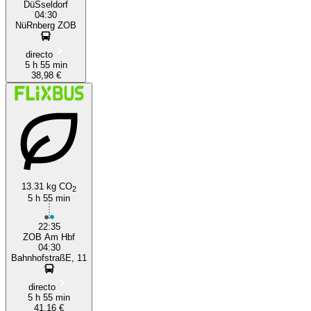
DüSseldorf
04:30
NüRnberg ZOB
directo
5 h 55 min
38,98 €
13.31 kg CO
2
5 h 55 min
22:35
ZOB Am Hbf
04:30
BahnhofstraßE, 11
directo
5 h 55 min
41,16 €