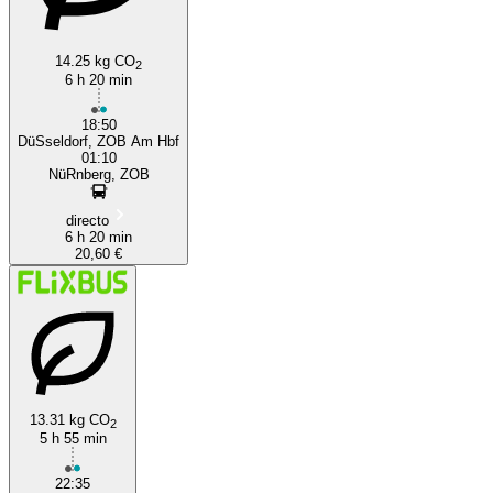
14.25 kg CO
2
6 h 20 min
18:50
DüSseldorf, ZOB Am Hbf
01:10
NüRnberg, ZOB
directo
6 h 20 min
20,60 €
13.31 kg CO
2
5 h 55 min
22:35