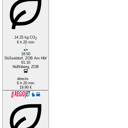
14.25 kg CO
2
Nuremberg
6 h 20 min
18:50
DüSseldorf, ZOB Am Hbf
01:10
NüRnberg, ZOB
directo
6 h 20 min
19,90 €