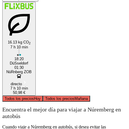
16.13 kg CO
2
7 h 10 min
18:20
DüSseldorf
01:30
NüRnberg ZOB
directo
7 h 10 min
50,98 €
Todos los precios
Hoy
Todos los precios
Mañana
Encuentra el mejor día para viajar a Núremberg en
autobús
Cuando viaje a Núremberg en autobús, si desea evitar las