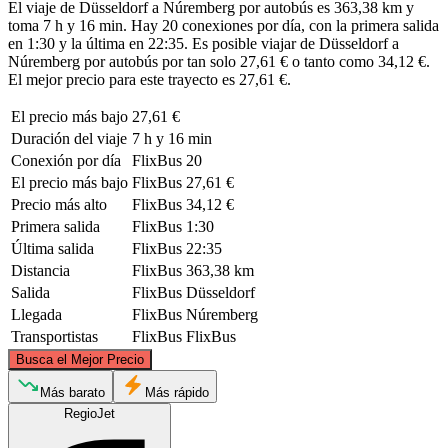
El viaje de Düsseldorf a Núremberg por autobús es 363,38 km y
toma 7 h y 16 min. Hay 20 conexiones por día, con la primera salida
en 1:30 y la última en 22:35. Es posible viajar de Düsseldorf a
Núremberg por autobús por tan solo 27,61 € o tanto como 34,12 €.
El mejor precio para este trayecto es 27,61 €.
El precio más bajo
27,61 €
Duración del viaje
7 h y 16 min
Conexión por día
FlixBus
20
El precio más bajo
FlixBus
27,61 €
Precio más alto
FlixBus
34,12 €
Primera salida
FlixBus
1:30
Última salida
FlixBus
22:35
Distancia
FlixBus
363,38 km
Salida
FlixBus
Düsseldorf
Llegada
FlixBus
Núremberg
Transportistas
FlixBus
FlixBus
©
CARTO
, ©
OpenStreetMap
contributors
Busca el Mejor Precio
Düsseldorf
Más barato
Más rápido
RegioJet