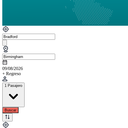
09/08/2026
+ Regreso
1 Pasajero
Buscar