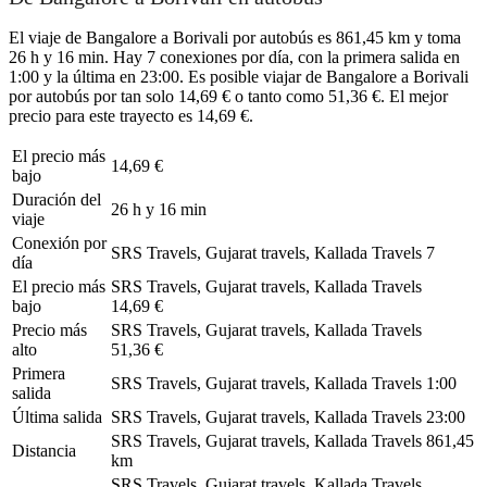
El viaje de Bangalore a Borivali por autobús es 861,45 km y toma
26 h y 16 min. Hay 7 conexiones por día, con la primera salida en
1:00 y la última en 23:00. Es posible viajar de Bangalore a Borivali
por autobús por tan solo 14,69 € o tanto como 51,36 €. El mejor
precio para este trayecto es 14,69 €.
El precio más
14,69 €
bajo
Duración del
26 h y 16 min
viaje
Conexión por
SRS Travels, Gujarat travels, Kallada Travels
7
día
El precio más
SRS Travels, Gujarat travels, Kallada Travels
bajo
14,69 €
Precio más
SRS Travels, Gujarat travels, Kallada Travels
alto
51,36 €
Primera
SRS Travels, Gujarat travels, Kallada Travels
1:00
salida
Última salida
SRS Travels, Gujarat travels, Kallada Travels
23:00
SRS Travels, Gujarat travels, Kallada Travels
861,45
Distancia
km
SRS Travels, Gujarat travels, Kallada Travels