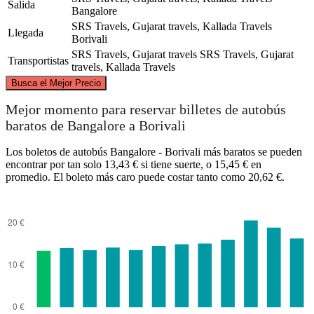
Salida
Bangalore
SRS Travels, Gujarat travels, Kallada Travels
Llegada
Borivali
SRS Travels, Gujarat travels
SRS Travels, Gujarat
Transportistas
travels, Kallada Travels
©
CARTO
, ©
OpenStreetMap
contributors
Busca el Mejor Precio
Borivali
Mejor momento para reservar billetes de autobús
baratos de Bangalore a Borivali
Los boletos de autobús Bangalore - Borivali más baratos se pueden
encontrar por tan solo 13,43 € si tiene suerte, o 15,45 € en
promedio. El boleto más caro puede costar tanto como 20,62 €.
Bangalore