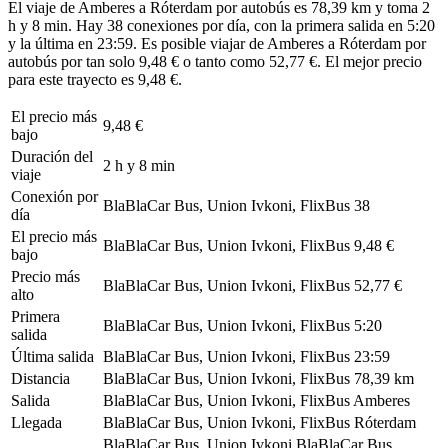
El viaje de Amberes a Róterdam por autobús es 78,39 km y toma 2
h y 8 min. Hay 38 conexiones por día, con la primera salida en 5:20
y la última en 23:59. Es posible viajar de Amberes a Róterdam por
autobús por tan solo 9,48 € o tanto como 52,77 €. El mejor precio
para este trayecto es 9,48 €.
El precio más
9,48 €
bajo
Duración del
2 h y 8 min
viaje
Conexión por
BlaBlaCar Bus, Union Ivkoni, FlixBus
38
día
El precio más
BlaBlaCar Bus, Union Ivkoni, FlixBus
9,48 €
bajo
Precio más
BlaBlaCar Bus, Union Ivkoni, FlixBus
52,77 €
alto
Primera
BlaBlaCar Bus, Union Ivkoni, FlixBus
5:20
salida
Última salida
BlaBlaCar Bus, Union Ivkoni, FlixBus
23:59
Distancia
BlaBlaCar Bus, Union Ivkoni, FlixBus
78,39 km
Salida
BlaBlaCar Bus, Union Ivkoni, FlixBus
Amberes
Llegada
BlaBlaCar Bus, Union Ivkoni, FlixBus
Róterdam
BlaBlaCar Bus, Union Ivkoni
BlaBlaCar Bus,