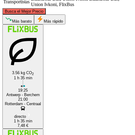
Transportistas
Union Ivkoni, FlixBus
©
CARTO
, ©
OpenStreetMap
contributors
Busca el Mejor Precio
Rotterdam
Más barato
Más rápido
3.56 kg CO
2
1 h 35 min
Antwerp
19:25
Antwerp - Berchem
21:00
Rotterdam - Centraal
directo
1 h 35 min
7,48 €